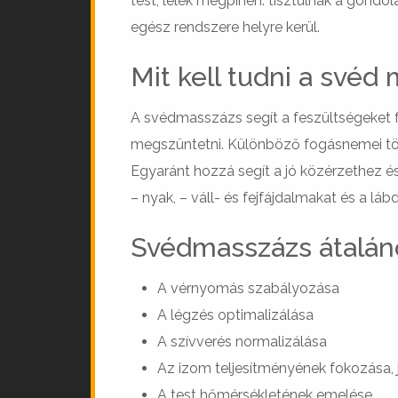
test, lélek megpihen: tisztulnak a gondolat
egész rendszere helyre kerül.
Mit kell tudni a svéd
A svédmasszázs segít a feszültségeket fe
megszüntetni. Különböző fogásnemei tökél
Egyaránt hozzá segít a jó közérzethez és
– nyak, – váll- és fejfájdalmakat és a lá
Svédmasszázs átalán
A vérnyomás szabályozása
A légzés optimalizálása
A szívverés normalizálása
Az izom teljesítményének fokozása, 
A test hőmérsékletének emelése