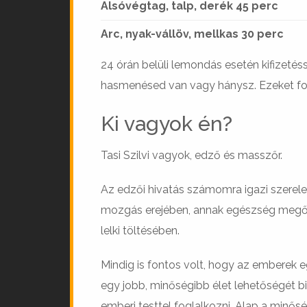
Alsóvégtag, talp, derék 45 perc
Arc, nyak-vállöv, mellkas 30 perc
24 órán belüli lemondás esetén kifizetésse
hasmenésed van vagy hánysz. Ezeket f
Ki vagyok én?
Tasi Szilvi vagyok, edző és masszőr.
Az edzői hivatás számomra igazi szerelem
mozgás erejében, annak egészség megőr
lelki töltésében.
Mindig is fontos volt, hogy az emberek
egy jobb, minőségibb élet lehetőségét b
emberi testtel foglalkozni. Alap a minősé