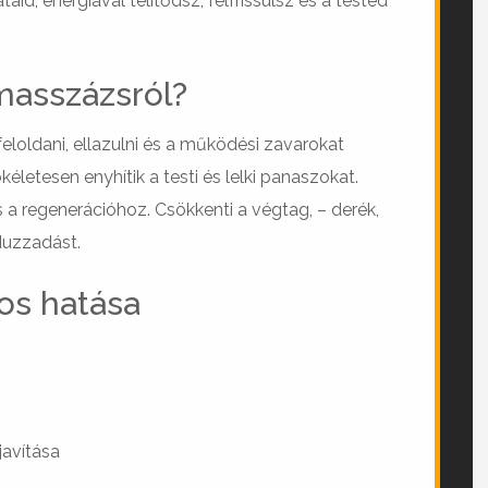
aid, energiával telítődsz, felfrissülsz és a tested
 masszázsról?
loldani, ellazulni és a működési zavarokat
etesen enyhítik a testi és lelki panaszokat.
 a regenerációhoz. Csökkenti a végtag, – derék,
bduzzadást.
os hatása
javítása