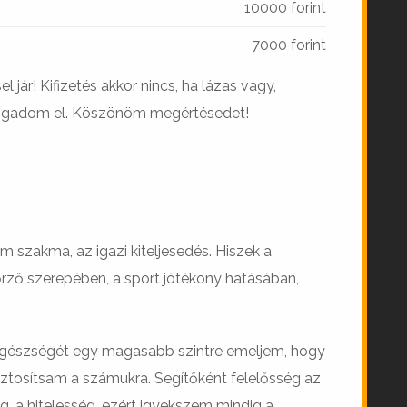
10000 forint
7000 forint
l jár! Kifizetés akkor nincs, ha lázas vagy,
ogadom el. Köszönöm megértésedet!
 szakma, az igazi kiteljesedés. Hiszek a
ző szerepében, a sport jótékony hatásában,
 egészségét egy magasabb szintre emeljem, hogy
iztosítsam a számukra. Segítőként felelősség az
g, a hitelesség, ezért igyekszem mindig a