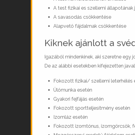
A test fizikai es szellemi állapotának 
A savasodás csökkentése
Alapvető fájdalmak csökkentése
Kiknek ajánlott a sv
Igazából mindenkinek, aki szeretne egy 
De az alábbi esetekben kifejezetten javal
Fokozott fizikai/ szellemi leterhélés
Ülőmunka esetén
Gyakori fejfájás esetén
Fokozott sportteljesítmény esetén
Izomláz esetén
Fokozott izomtónus, izomgörcsök, f